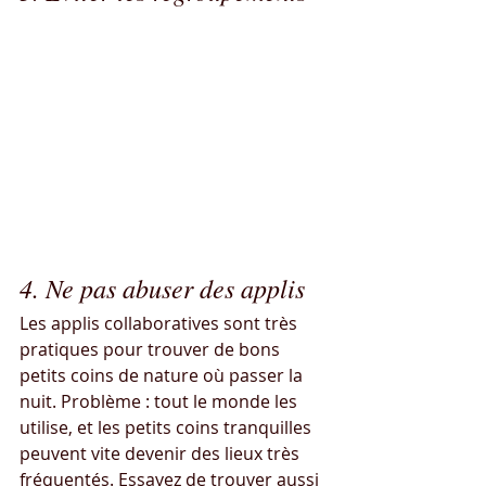
Un van, ça va, deux vans… Même pas 
besoin de finir cette phrase. En 
réalité, quand on arrive dans un 
endroit pour y passer une seule nuit, 
la présence des autres n’est pas un 
problème (enfin, pas toujours). Mais 
du point de vue des riverains, un 
groupe de véhicules ressemble à un 
campement.
4. Ne pas abuser des applis
Les applis collaboratives sont très 
pratiques pour trouver de bons 
petits coins de nature où passer la 
nuit. Problème : tout le monde les 
utilise, et les petits coins tranquilles 
peuvent vite devenir des lieux très 
fréquentés. Essayez de trouver aussi 