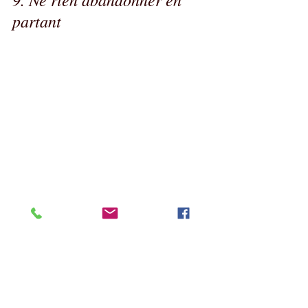
partant
Nous pensons bien sûr aux détritus, 
mais aussi aux excréments et autre 
papier toilette. Si votre van est 
équipé de WC chimiques, utilisez-les. 
Sinon, débrouillez-vous pour ne pas 
souiller les coins de nature. De 
même pour les eaux grises du van. 
Attendez de trouver un endroit 
approprié pour vider le réservoir 
(une borne de services pour 
camping-cars par exemple).
10. Rester cool
Si jamais les gendarmes ou policiers 
municipaux viennent vous 
demander de partir, restez 