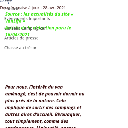
Dernière mise à jour :
28 avr. 2021
Publicité
Source
 : les actualités du site « 
Evènements Importants
VanLife »
Article de la rédaction paru le 
Conseils Camping-car
16/04/2021
Articles de presse
Chasse au trésor
Pour nous, l’intérêt du van 
aménagé, c’est de pouvoir dormir au 
plus près de la nature. Cela 
implique de sortir des campings et 
autres aires d’accueil. Bivouaquer, 
tout simplement, comme des 