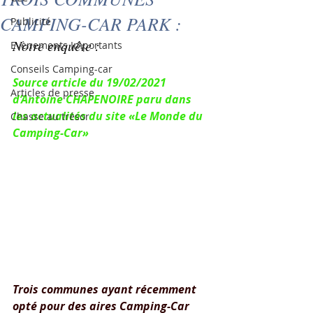
CAMPING-CAR PARK :
Publicité
Notre enquête :
Evènements Importants
Conseils Camping-car
Source article du 19/02/2021 
Articles de presse
d’Antoine CHAPENOIRE paru dans 
les actualités du site «Le Monde du 
Chasse au trésor
Camping-Car»
Trois communes ayant récemment 
opté pour des aires Camping-Car 