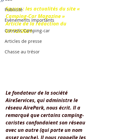
Source
 : les actualités du site « 
Publicité
Camping-Car Magazine »
Evènements Importants
Article de la rédaction du 
Conseils Camping-car
07/12/2021
Articles de presse
Chasse au trésor
Le fondateur de la société 
AireServices, qui administre le 
réseau AirePark, nous écrit. Il a 
remarqué que certains camping-
caristes confondaient son réseau 
avec un autre (qui porte un nom 
assez proche). Il nous rappelle les 