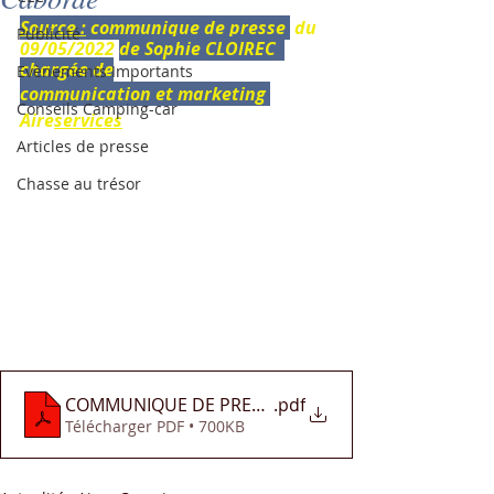
Source :
 communique de presse 
 du 
Publicité
09/05/2022 
de Sophie CLOIREC  
chargée de
Evènements Importants
communication et marketing 
Conseils Camping-car
Aire
services
Articles de presse
Chasse au trésor
COMMUNIQUE DE PRESSE BEAUFORT ORBAGNA AIR
.pdf
Télécharger PDF • 700KB