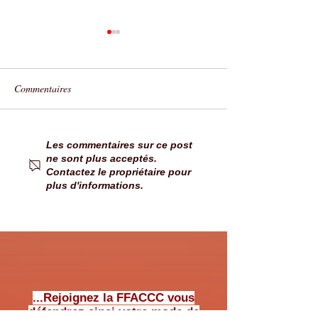
Commentaires
Réseau AireServices devient
7 conseils pour de
Les commentaires sur ce post
ne sont plus acceptés.
Qipeo
hors des aires et d
Contactez le propriétaire pour
campings
plus d'informations.
...Rejoignez la FFACCC vous
défendrez ainsi votre mode de