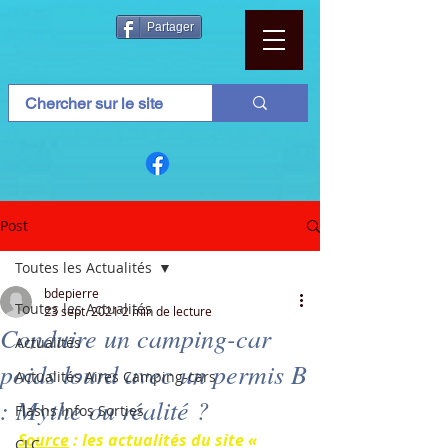
Partager
Post
Toutes les Actualités
bdepierre
Toutes les Actualités
23 sept. 2021
2 min de lecture
Conduire un camping-car
Actualités
poids lourd avec un permis B
Actualités Aires Camping-cars
: Mythe ou réalité ?
Flashs Infos Sorties
Source
 : les actualités du site « 
CLC