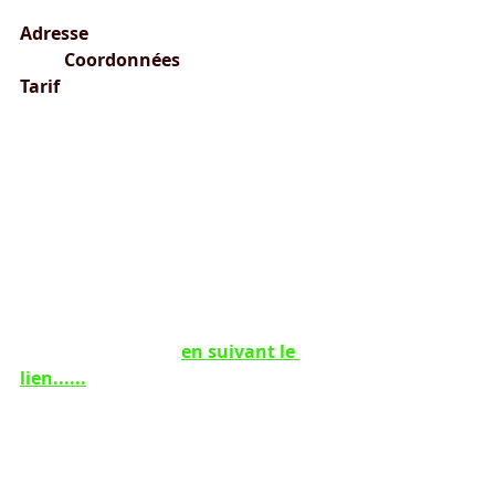
Adresse
Coordonnées
Tarif
Parking du Barnafret			
Latitude : 44.5250163335		12€ 
la nuitée						
05160 Savines le Lac			
Longitude : 6.4006538521		Taxe 
de séjour 0,6€
Plus de précisions 
en suivant le 
lien......
*******************************
********