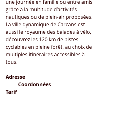
une journée en famille ou entre amis 
grâce à la multitude d’activités 
nautiques ou de plein-air proposées.
La ville dynamique de Carcans est 
aussi le royaume des balades à vélo, 
découvrez les 120 km de pistes 
cyclables en pleine forêt, au choix de 
multiples itinéraires accessibles à 
tous.
Adresse
Coordonnées
Tarif
La Baynass N.					
Latitude : 45.0851098219		12€ 
la nuitée						
33121 Carcans				