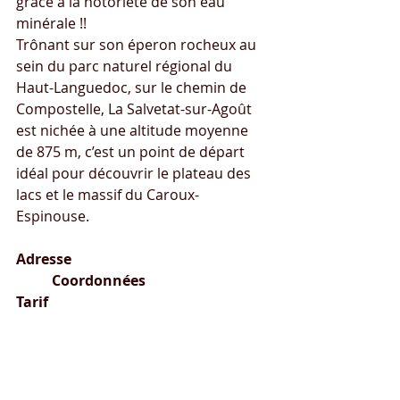
grâce à la notoriété de son eau 
minérale !!
Trônant sur son éperon rocheux au 
sein du parc naturel régional du 
Haut-Languedoc, sur le chemin de 
Compostelle, La Salvetat-sur-Agoût 
est nichée à une altitude moyenne 
de 875 m, c’est un point de départ 
idéal pour découvrir le plateau des 
lacs et le massif du Caroux-
Espinouse.
Adresse
Coordonnées
Tarif
Chemin du Redoundel			
Latitude : 43.603659			13,5€ 
la nuitée						