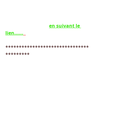
Longitude :  -1.1483568853		
Taxe de séjour 0,12€
Plus de précisions 
en suivant le 
lien......
*******************************
*********
Theys (38570) 