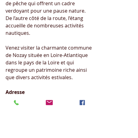
de pêche qui offrent un cadre 
verdoyant pour une pause nature. 
De l’autre côté de la route, l’étang 
accueille de nombreuses activités 
nautiques.
Venez visiter la charmante commune 
de Nozay située en Loire-Atlantique 
dans le pays de la Loire et qui 
regroupe un patrimoine riche ainsi 
que divers activités estivales.
Adresse
Coordonnées
Tarif
Rte de Rennes	
Latitude : 
47.5751220733
			8
€ la 
nuitée						