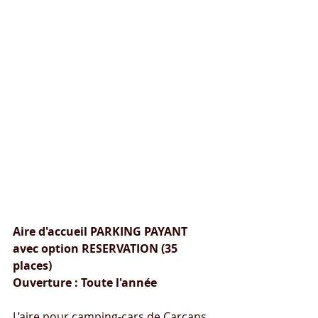
Carcans-Maubuisson 
(33121) 
Aire pour camping-cars de 
Bombannes
Aire d'accueil PARKING PAYANT 
avec option RESERVATION (35 
places)
Ouverture : Toute l'année
L’aire pour camping-cars de Carcans 