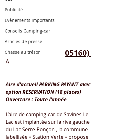
Publicité
Evènements Importants
Conseils Camping-car
Articles de presse
Savines-Le-Lac (
05160) 
Chasse au trésor
A
ire pour camping-cars Serre-
Ponçon
Aire d'accueil PARKING PAYANT avec 
option RESERVATION (18 places)
Ouverture : Toute l'année
L’aire de camping-car de Savines-Le-
Lac est implantée sur la rive gauche 
du Lac Serre-Ponçon , la commune 
labellisée « Station Verte » propose 