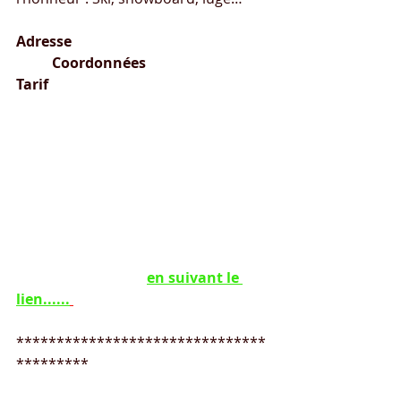
Adresse
Coordonnées
Tarif
250 chemin de la Scia			
Latitude : 45.2773500000		17€ 
la nuitée						
38570 Theys	
Longitude : 5.9867550000		Taxe 
de séjour 0,50€
Plus de précisions 
en suivant le 
lien......
*******************************
*********