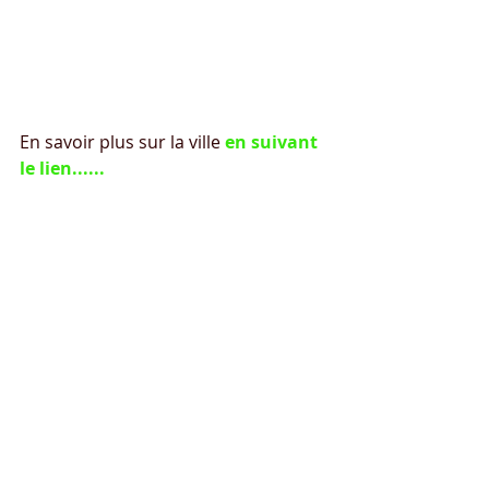
34330 La Salvetat Sur Agout		
Longitude : 2.703129			Taxe 
de séjour 0,40€
En savoir plus sur la ville 
en suivant 
le lien......
*******************************
****