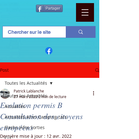
Partager
Post
Toutes les Actualités
Patrick Lablanche
Toutes les Actualités
27 mars 2022
2 min de lecture
Evolution permis B
Actualités
Consultation des citoyens
Actualités Aires Camping-cars
européens
Flashs Infos Sorties
Dernière mise à jour :
12 avr. 2022
CLC