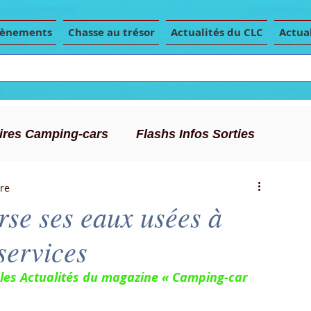
vènements
Chasse au trésor
Actualités du CLC
Actual
Aires Camping-cars
Flashs Infos Sorties
ure
Conseils Camping-car
Articles de presse
erse ses eaux usées à
services
 les Actualités du magazine « Camping-car 