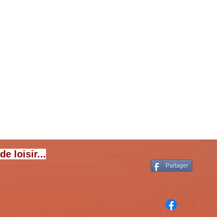
e
 loisir...
Partager