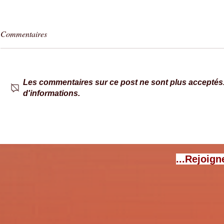
Commentaires
Les commentaires sur ce post ne sont plus acceptés. 
d'informations.
Fermes en Fête – 6 & 7 juin
Camper Van 
2026 | plusieurs fermes vous
Brissac 2026 :
ouvrent leurs portes !
ouverte !
...Rejoign