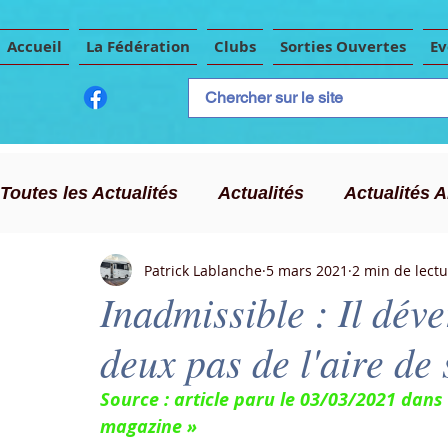
Accueil
La Fédération
Clubs
Sorties Ouvertes
E
Toutes les Actualités
Actualités
Actualités 
Patrick Lablanche
5 mars 2021
2 min de lect
CLC
Publicité
Evènements Importants
Inadmissible : Il dév
deux pas de l'aire de 
Chasse au trésor
Source : article paru le 03/03/2021 dans
magazine »