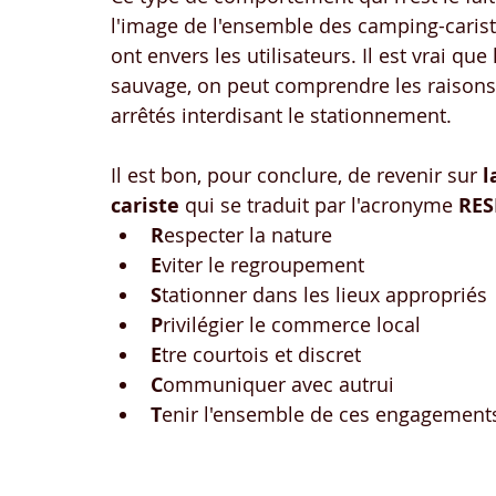
l'image de l'ensemble des camping-caristes
ont envers les utilisateurs. Il est vrai qu
sauvage, on peut comprendre les raisons 
arrêtés interdisant le stationnement.
Il est bon, pour conclure, de revenir sur 
l
cariste
 qui se traduit par l'acronyme 
RES
R
especter la nature
E
viter le regroupement
S
tationner dans les lieux appropriés
P
rivilégier le commerce local
E
tre courtois et discret
C
ommuniquer avec autrui
T
enir l'ensemble de ces engagement