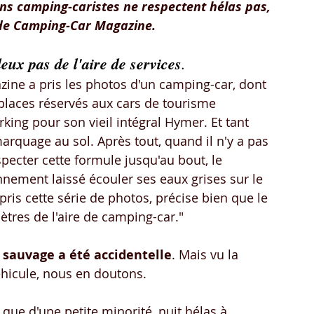
ns camping-caristes ne respectent hélas pas, 
 de Camping-Car Magazine.
eux pas de l'aire de services
. 
ine a pris les photos d'un camping-car, dont 
places réservés aux cars de tourisme 
king pour son vieil intégral Hymer. Et tant 
marquage au sol. Après tout, quand il n'y a pas 
especter cette formule jusqu'au bout, le 
nement laissé écouler ses eaux grises sur le 
s cette série de photos, précise bien que le 
ètres de l'aire de camping-car."
 sauvage a été accidentelle
. Mais vu la 
véhicule, nous en doutons.
que d'une petite minorité, nuit hélas à 