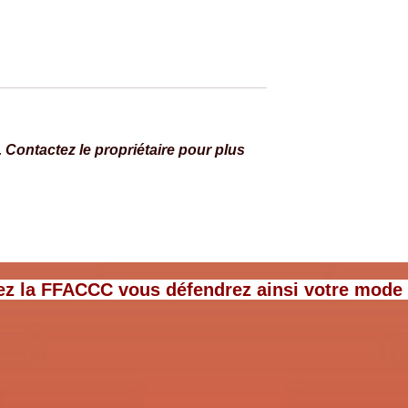
Contactez le propriétaire pour plus
Week-End Angers -
Nouvelle étape vers la conduit
 la billetterie est
de camping-cars poids lourds
avec le permis B
ez la FFACCC vous défendrez ainsi votre mode de