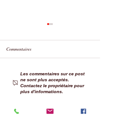
Commentaires
Panneaux et portiques anti-
CA du 3 au 4 avri
Les commentaires sur ce post
ne sont plus acceptés.
camping-cars
MALIJAI (04350) 
Contactez le propriétaire pour
par le CCC DIGN
plus d'informations.
BAINS