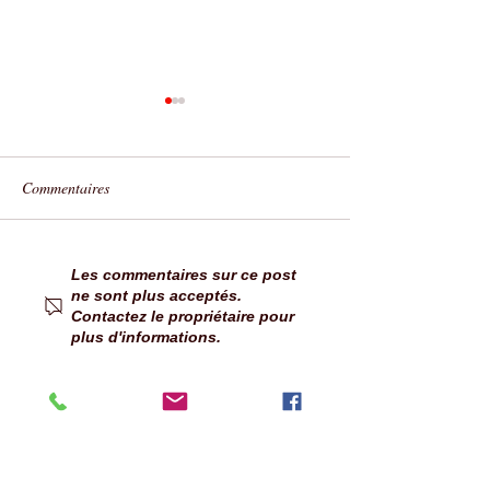
Commentaires
Camper Van Week-End
Nouvelle étape ver
Les commentaires sur ce post
ne sont plus acceptés.
Angers -Brissac 2026 : la
conduite de campi
Contactez le propriétaire pour
billetterie est ouverte !
poids lourds avec 
plus d'informations.
B