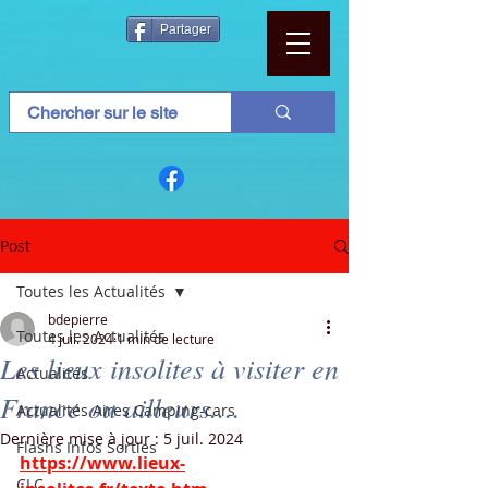
Partager
Post
Toutes les Actualités
bdepierre
Toutes les Actualités
4 juil. 2024
1 min de lecture
Les lieux insolites à visiter en
Actualités
France ou ailleurs....
Actualités Aires Camping-cars
Dernière mise à jour :
5 juil. 2024
Flashs Infos Sorties
https://www.lieux-
CLC