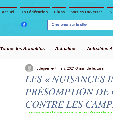
Accueil
La Fédération
Clubs
Sorties Ouvertes
E
Toutes les Actualités
Actualités
Actualités 
bdepierre
7 mars 2021
3 min de lecture
CLC
Publicité
Evènements Importants
LES « NUISANCES I
PRÉSOMPTION DE 
Chasse au trésor
CONTRE LES CAMP