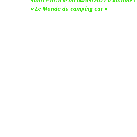
Source article du 04/03/2021 d'Antoine 
« Le Monde du camping-car »