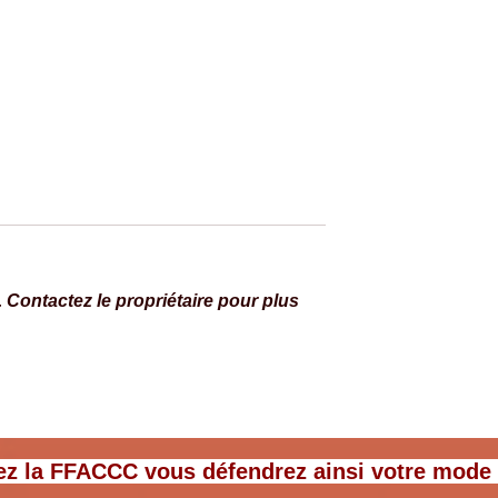
Contactez le propriétaire pour plus
 15 ans : nous
Fermes en Fête – 6 & 7 juin
appli collaborative
2026 | plusieurs fermes vous
ateur, Bertrand
ouvrent leurs portes !
ez la FFACCC vous défendrez ainsi votre mode de