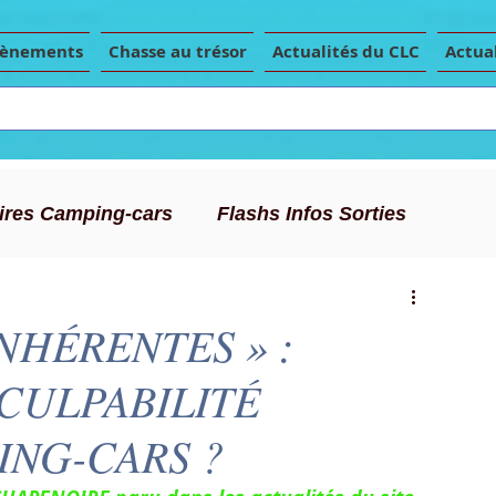
vènements
Chasse au trésor
Actualités du CLC
Actual
Aires Camping-cars
Flashs Infos Sorties
Conseils Camping-car
Articles de presse
NHÉRENTES » :
CULPABILITÉ
ING-CARS ?