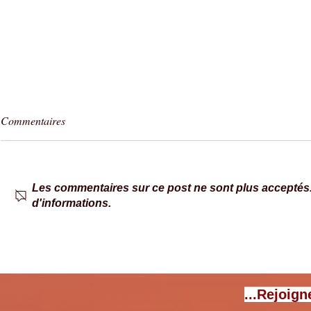
Commentaires
Les commentaires sur ce post ne sont plus acceptés. 
d'informations.
France Passion, quelques
Park4Night a
rappels essentiels pour de belles
parlons de l’
étapes !
avec son fond
Fichter
...Rejoign