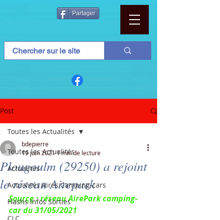
Partager
Post
Toutes les Actualités
bdepierre
Toutes les Actualités
19 juin 2021
1 min de lecture
Plougoulm (29250) a rejoint
Actualités
le réseau Airepark
Actualités Aires Camping-cars
Source
 : réseau AirePark camping-
Flashs Infos Sorties
car du 31/05/2021
CLC