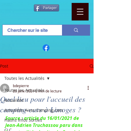
Partager
Post
Toutes les Actualités
bdepierre
Toutes les Actualités
20 janv. 2021
2 min de lecture
Quel lieu pour l'accueil des
Actualités
camping-cars à Limoges ?
Actualités Aires Camping-cars
Source : article du 16/01/2021 de 
Flashs Infos Sorties
Jean-Adrien Truchassou paru dans 
CLC