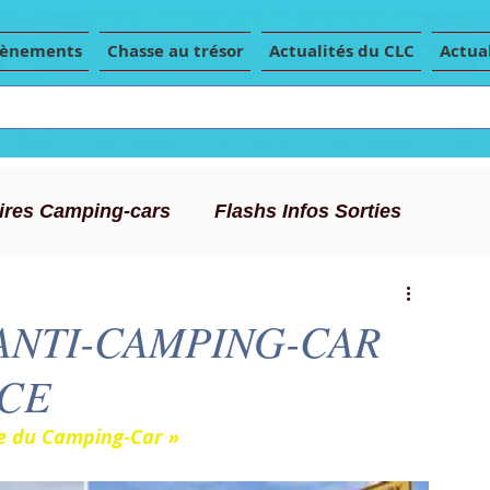
vènements
Chasse au trésor
Actualités du CLC
Actual
Aires Camping-cars
Flashs Infos Sorties
Conseils Camping-car
Articles de presse
 ANTI-CAMPING-CAR
ICE
nde du Camping-Car »