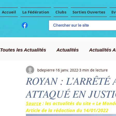
Accueil
La Fédération
Clubs
Sorties Ouvertes
E
Toutes les Actualités
Actualités
Actualités 
bdepierre
16 janv. 2022
3 min de lecture
CLC
Publicité
Evènements Importants
ROYAN : L’ARRÊTÉ
ATTAQUÉ EN JUST
Chasse au trésor
Source
 : les actualités du site « Le Mo
Article de la rédaction du 14/01/2022