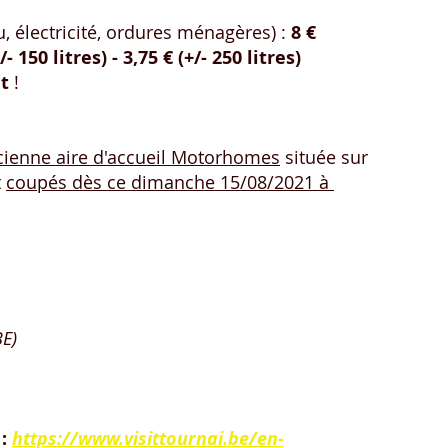
électricité, ordures ménagères) :
 8 €
/- 150 litres) - 3,75 € (+/- 250 litres)
t 
!
ncienne aire d'accueil Motorhomes
 située sur 
 
coupés dès ce dimanche 15/08/2021 à 
BE)
:
https://www.visittournai.be/en-