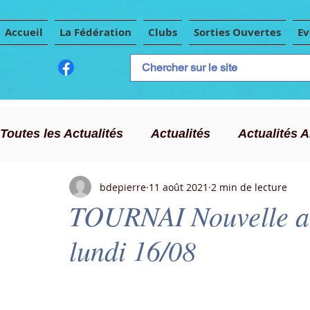
Accueil
La Fédération
Clubs
Sorties Ouvertes
E
Toutes les Actualités
Actualités
Actualités 
bdepierre
11 août 2021
2 min de lecture
CLC
Publicité
Evènements Importants
TOURNAI Nouvelle air
lundi 16/08
Chasse au trésor