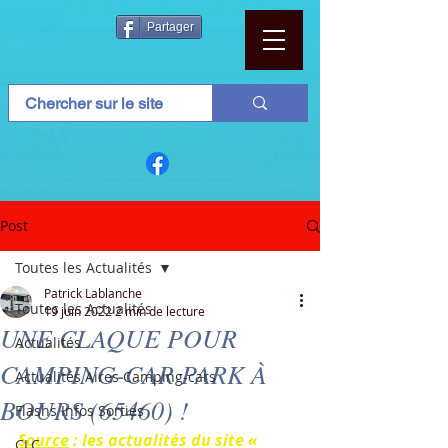
Partager
Post
Toutes les Actualités
Patrick Lablanche
Toutes les Actualités
19 juin 2022
2 min de lecture
UNE CLAQUE POUR
Actualités
CAMPING-CAR PARK À
Actualités Aires Camping-cars
BOURS (65460) !
Flashs Infos Sorties
Source
 : les actualités du site « 
CLC