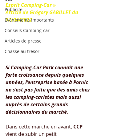
Esprit Camping-Car »
Publicité
Article de Grégory GABILLET du 
07/04/2022
Evènements Importants
Conseils Camping-car
Articles de presse
Chasse au trésor
Si Camping-Car Park connaît une 
forte croissance depuis quelques 
années, l’entreprise basée à Pornic 
ne s’est pas faite que des amis chez 
les camping-caristes mais aussi 
auprès de certains grands 
décisionnaires du marché.
Dans cette marche en avant,
 CCP 
vient de subir un petit 