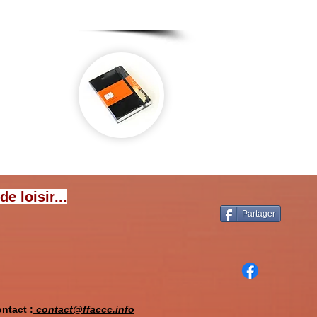
CCC.
 loisir...
Partager
ntact :
contact@ffaccc.info