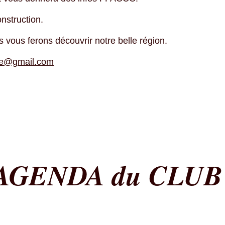
onstruction.
 vous ferons découvrir notre belle région.
e@gmail.com
AGENDA du CLUB
lub sont établis conformément aux règlements liés à
Séjour
s de la FFACCC.