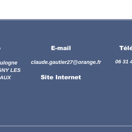
e
E-mail
Tél
06 31 
claude.gautier27@orange.fr
oulogne
GNY LES
Site Internet
AUX