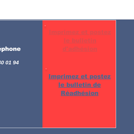
Imprimez et postez
le bulletin
éphone
d'adhésion
40 01 94
Imprimez et postez
le bulletin de
Réadhésion