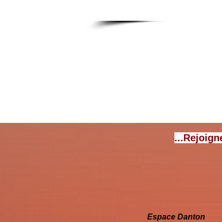
Po
...Rejoign
Espace Danton