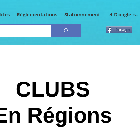
ités
Réglementations
Stationnement
..+ D'onglets..
Partager
CLUBS
CLUBS
En Régions
En Régions