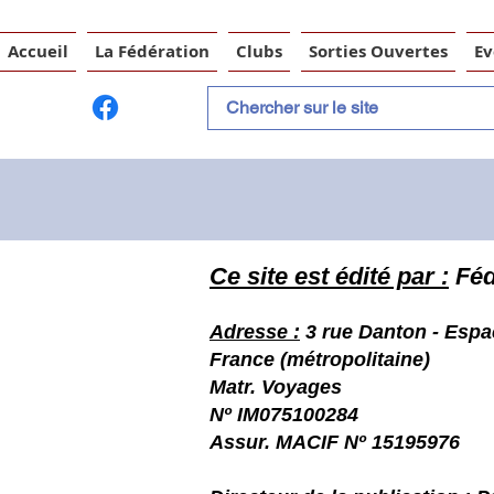
Accueil
La Fédération
Clubs
Sorties Ouvertes
E
Ce site est édité par :
Féd
Adresse :
3 rue Danton - Esp
France (métropolitaine)
Matr. Voyages
Nº IM075100284
Assur. MACIF Nº 15195976