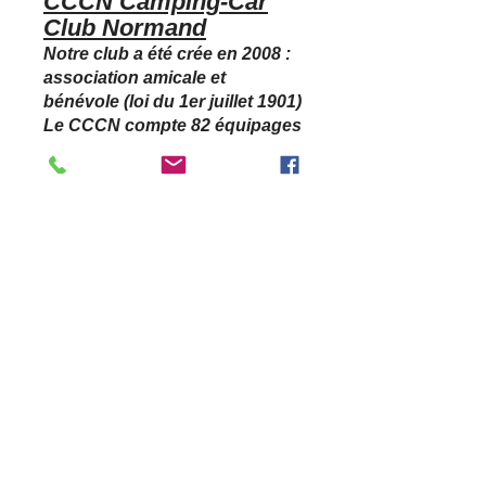
CCCN Camping-Car
Club Normand
Notre club a été crée en 2008 :
association amicale et
bénévole (loi du 1er juillet 1901)
Le CCCN compte 82 équipages
venants de 16 départements
10-14-17-27-28-38-41-44-50-76-
60-
61-62-78-80.-95
Nous souhaitons voir grossir
notre effectif tout en restant
raisonnable afin de maintenir
une ambiance et un esprit de
famille et de convivialité.
​Site
https://cccnormand.jimdofree.c
om/