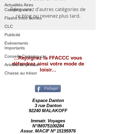
Actualités Aires
Découvrez d'autres catégories de
Camping-cars
ce blog ou revenez plus tard.
Flashs Infos Sorties
CLC
Publicité
Evènements
Importants
Conseils Camping-car
...Rejoignez la FFACCC vous
défendrez ainsi votre mode de
Articles de presse
loisir...
Chasse au trésor
Partager
Espace Danton
3 rue Danton
92240 MALAKOFF
Immatr. Voyages
N°IM075100284
Assur. MACIF Nº 15195976