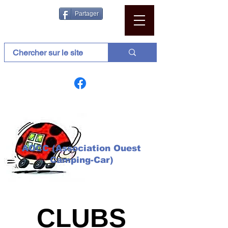
Partager
AOCC (Association Ouest
Camping-Car)
CLUBS
CLUBS