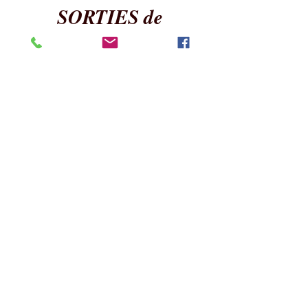
SORTIES de
L'ASSOCIATION
Les voyages ou sorties du club sont
établis conformément aux
règlements liés à l'immatriculation
Voyages et Séjour
s de la FFACCC.
Pour pouvoir participer, i
l faut être
membre de la FFACCC.
Téléchargez les sorties de l'Association