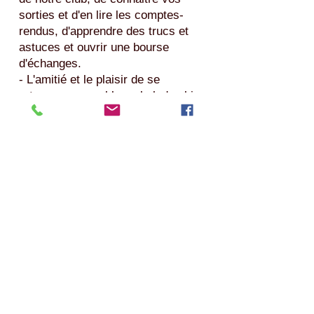
sorties et d'en lire les comptes-
rendus, d'apprendre des trucs et
astuces et ouvrir une bourse
d'échanges.
- L'amitié et le plaisir de se
retrouver ensemble en balades bien
organisées où règnent un esprit de
convivialité et de solidarité afin que
le club soit apprécié par ses
membres.
- Promouvoir l'image de marque
des utilisateurs de camping-cars,
par la correction, la courtoisie et la
tolérance en opposition à certains
comportements anti-touristiques.
- L'ouverture vers les autres clubs
et participation forte aux
rassemblements «inter-clubs».
- Apporter toute notre aide et