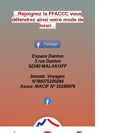
...Rejoignez la FFACCC vous
défendrez ainsi votre mode de
loisir...
Partager
Espace Danton
3 rue Danton
92240 MALAKOFF
Immatr. Voyages
N°IM075100284
Assur. MACIF Nº 15195976