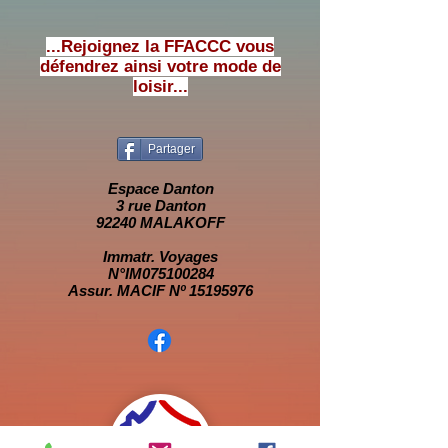
...Rejoignez la FFACCC vous
défendrez ainsi votre mode de
loisir...
Partager
Espace Danton
3 rue Danton
92240 MALAKOFF
Immatr. Voyages
N°IM075100284
Assur. MACIF Nº 15195976