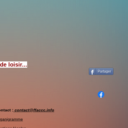
 loisir...
Partager
ntact :
contact@ffaccc.info
ganigramme