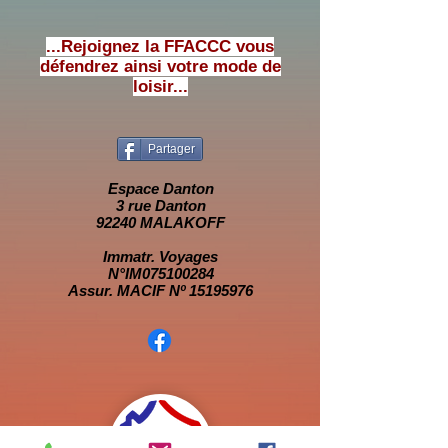
...Rejoignez la FFACCC vous
défendrez ainsi votre mode de
loisir...
Partager
Espace Danton
3 rue Danton
92240 MALAKOFF
Immatr. Voyages
N°IM075100284
Assur. MACIF Nº 15195976