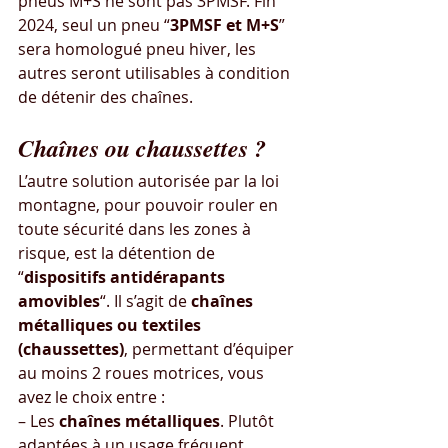
pneus M+S ne sont pas 3PMSF. Fin 
2024, seul un pneu “
3PMSF et M+S
” 
sera homologué pneu hiver, les 
autres seront utilisables à condition 
de détenir des chaînes.
Chaînes ou chaussettes ?
L’autre solution autorisée par la loi 
montagne, pour pouvoir rouler en 
toute sécurité dans les zones à 
risque, est la détention de 
“
dispositifs antidérapants 
amovibles
“. Il s’agit de 
chaînes 
métalliques ou textiles 
(chaussettes)
, permettant d’équiper 
au moins 2 roues motrices, vous 
avez le choix entre :
– Les 
chaînes métalliques
. Plutôt 
adaptées à un usage fréquent. 