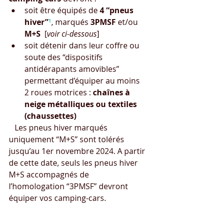
soit être équipés de 
4 “pneus 
hiver”
¹
, marqués 
3PMSF
 et/ou 
M+S
  [
voir ci-dessous
]
soit détenir dans leur coffre ou 
soute des “dispositifs 
antidérapants amovibles” 
permettant d’équiper au moins 
2 roues motrices : 
chaînes à 
neige métalliques ou textiles 
(chaussettes)
   Les pneus hiver marqués 
uniquement “M+S” sont tolérés 
jusqu’au 1er novembre 2024. A partir 
de cette date, seuls les pneus hiver 
M+S accompagnés de 
l’homologation “3PMSF” devront 
équiper vos camping-cars.