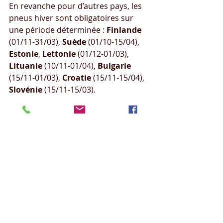
En revanche pour d’autres pays, les 
pneus hiver sont obligatoires sur 
une période déterminée : 
Finlande
(01/11-31/03), 
Suède
 (01/10-15/04), 
Estonie
, 
Lettonie
 (01/12-01/03), 
Lituanie
 (10/11-01/04), 
Bulgarie
(15/11-01/03), 
Croatie
 (15/11-15/04), 
Slovénie
 (15/11-15/03).
L’
Italie
 et l’
Espagne
 rendent 
obligatoires les pneus hiver là où des 
panneaux les imposent (vallée 
d’Aoste en Italie par exemple). N’ont 
pas d’obligation de port 
d’équipements hiver, sauf 
recommandations localisées, les 
pays suivant : 
Portugal
, 
Irlande
, 
Royaume Uni
, 
Belgique
, 
Pays-Bas
, 
Danemark
, 
Pologne
, 
Hongrie
, 
Grèce
, 
Chypre
, 
Malte
.