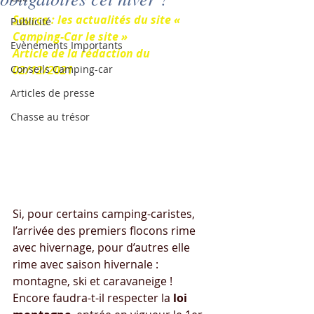
Source
 : les actualités du site « 
Publicité
Camping-Car le site »
Evènements Importants
Article de la rédaction du 
Conseils Camping-car
02/12/2021
Articles de presse
Chasse au trésor
Si, pour certains camping-caristes, 
l’arrivée des premiers flocons rime 
avec hivernage, pour d’autres elle 
rime avec saison hivernale : 
montagne, ski et caravaneige ! 
Encore faudra-t-il respecter la 
loi 