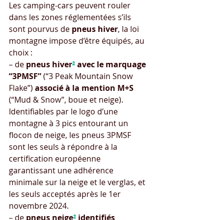
Les camping-cars peuvent rouler 
dans les zones réglementées s’ils 
sont pourvus de 
pneus hiver
, la loi 
montagne impose d’être équipés, au 
choix :
– de 
pneus hiver
²
 avec le marquage 
“3PMSF”
 (“3 Peak Mountain Snow 
Flake”) 
associé à la mention M+S
(“Mud & Snow”, boue et neige). 
Identifiables par le logo d’une 
montagne à 3 pics entourant un 
flocon de neige, les pneus 3PMSF 
sont les seuls à répondre à la 
certification européenne 
garantissant une adhérence 
minimale sur la neige et le verglas, et 
les seuls acceptés après le 1er 
novembre 2024.
– de 
pneus neige
²
 identifiés 