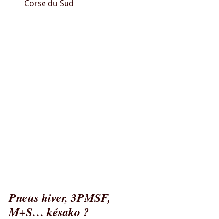
Corse du Sud
Les zones montagneuses visées par 
l’obligation d’équipement hivernale 
sont indiquées par une nouvelle 
signalisation. Les panneaux ci-
dessous, B58 et B59, peuvent être 
complétés par un panonceau 
précisant les dates ou le périmètre 
local d’application.
Pneus hiver, 3PMSF, 
M+S… késako ?