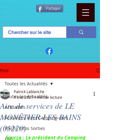
Partager
Post
Toutes les Actualités
Patrick Lablanche
Toutes les Actualités
4 mai 2021
1 min de lecture
Aire de services de LE
Actualités
MONÊTIER-LES-BAINS
Actualités Aires Camping-cars
(05220)
Flashs Infos Sorties
Source 
: Le président du Camping 
CLC