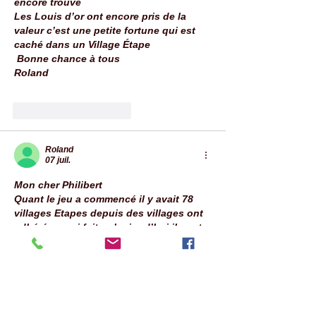
encore trouvé 
Les Louis d’or ont encore pris de la 
valeur c’est une petite fortune qui est 
caché dans un Village Étape 
 Bonne chance à tous 
Roland 
J'aime
Répondre
Roland
07 juil.
Mon cher Philibert
Quant le jeu a commencé il y avait 78 
villages Etapes depuis des villages ont 
adhéré ce qui fait qu’aujoud’hui il sont 
80 et demain sûrement plus 
Amicalement 
Roland 
J'aime
Répondre