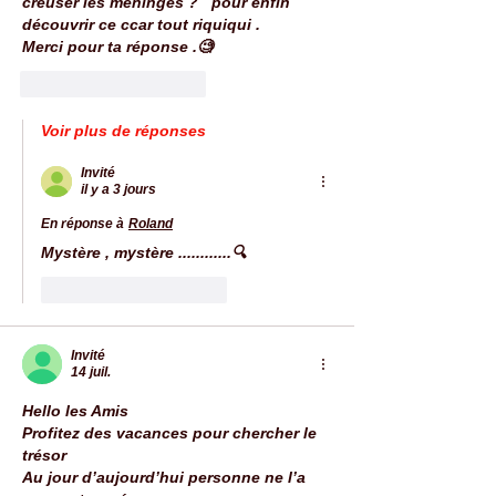
creuser les méninges ?   pour enfin 
découvrir ce ccar tout riquiqui .
Merci pour ta réponse .🧐
J'aime
Répondre
Voir plus de réponses
Invité
il y a 3 jours
En réponse à
Roland
Mystère , mystère ............🔍
J'aime
Répondre
Invité
14 juil.
Hello les Amis
Profitez des vacances pour chercher le 
trésor 
Au jour d’aujourd’hui personne ne l’a 