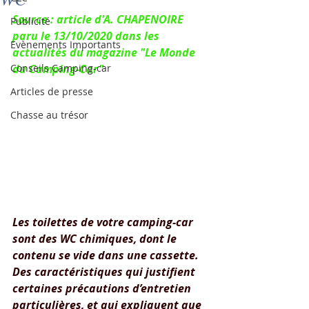
Source : article d'A. CHAPENOIRE 
Publicité
paru le 13/10/2020 dans les 
Evènements Importants
actualités du magazine "Le Monde 
Conseils Camping-car
du Camping-Car"
Articles de presse
Chasse au trésor
Les toilettes de votre camping-car 
sont des WC chimiques, dont le 
contenu se vide dans une cassette. 
Des caractéristiques qui justifient 
certaines précautions d’entretien 
particulières, et qui expliquent que 