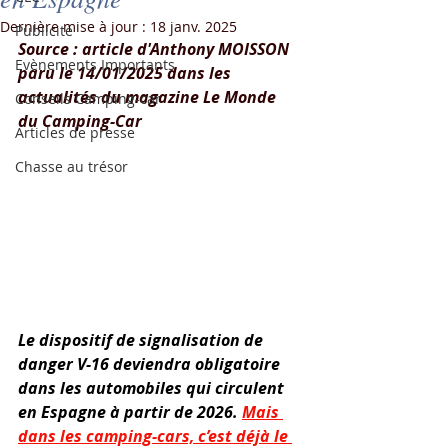
Dernière mise à jour :
18 janv. 2025
Publicité
Source : article d'
Anthony MOISSON
Evènements Importants
paru le 14/01/2025 dans les 
actualités du magazine Le Monde 
Conseils Camping-car
du Camping-Car
Articles de presse
Chasse au trésor
Le dispositif de signalisation de 
danger V-16 deviendra obligatoire 
dans les automobiles qui circulent 
en Espagne à partir de 2026. 
Mais 
dans les camping-cars, c’est déjà le 