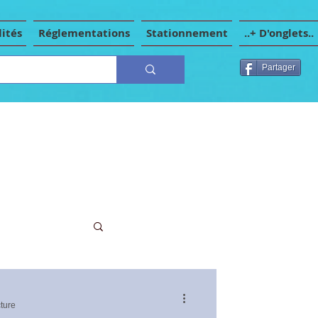
ités
Réglementations
Stationnement
..+ D'onglets..
Partager
au trésor
ture