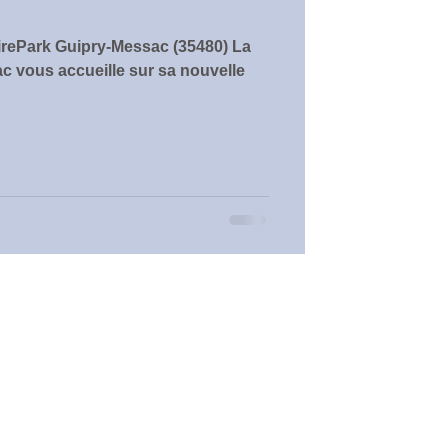
irePark Guipry-Messac (35480) La
vous accueille sur sa nouvelle