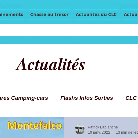
vènements
Chasse au trésor
Actualités du CLC
Actual
Actualités
Aires Camping-cars
Flashs Infos Sorties
CLC
ils Camping-car
Articles de presse
Chasse 
Patrick Lablanche
10 janv. 2022
13 min de lec