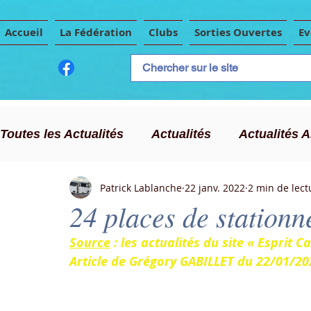
Accueil
La Fédération
Clubs
Sorties Ouvertes
E
Toutes les Actualités
Actualités
Actualités 
Patrick Lablanche
22 janv. 2022
2 min de lect
CLC
Publicité
Evènements Importants
24 places de station
Source
 : les actualités du site « Esprit 
Chasse au trésor
Article de Grégory GABILLET du 22/01/20