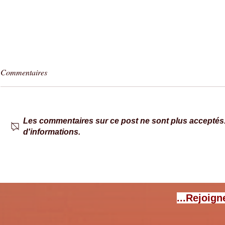
Commentaires
Les commentaires sur ce post ne sont plus acceptés. 
d'informations.
Park4Night a 15 ans : nous
Réseau AireS
parlons de l’appli collaborative
Qipeo
avec son fondateur, Bertrand
Fichter
...Rejoign