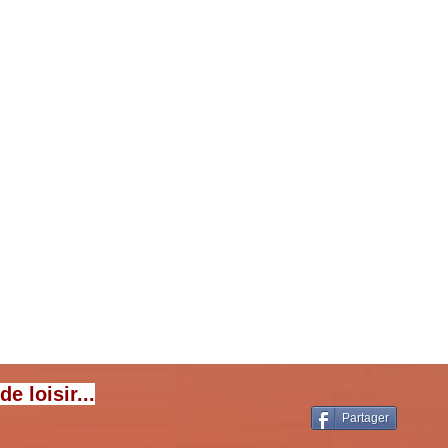
s
 loisir...
Partager