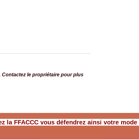
Contactez le propriétaire pour plus
ervices devient
7 conseils pour des étapes hor
des aires et des campings
ez la FFACCC vous défendrez ainsi votre mode de