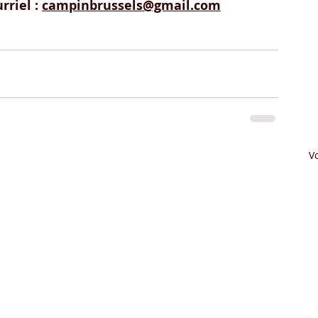
riel : 
campinbrussels@gmail.com
Vo