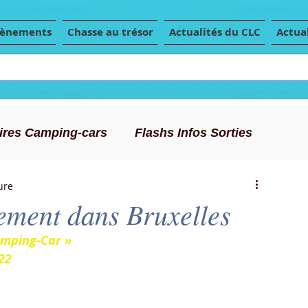
vènements
Chasse au trésor
Actualités du CLC
Actual
Aires Camping-cars
Flashs Infos Sorties
ure
Conseils Camping-car
Articles de presse
nement dans Bruxelles
Camping-Car »
22