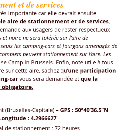
ment et de services
très importante car elle devrait ensuite 
ble aire de stationnement et de services
, 
 demande aux usagers de rester respectueux 
et noire ne sera tolérée sur l’aire de 
, seuls les camping-cars et fourgons aménagés de 
complets peuvent stationnement sur l’aire. Les 
cise Camp in Brussels. Enfin, note utile à tous 
e sur cette aire, sachez qu’
une participation 
ing-car
 vous sera demandée et 
que la 
obligatoire.
t (Bruxelles-Capitale)
 – GPS : 50°49’36.5’’N 
 Longitude : 4.2966627
al de stationnement : 72 heures