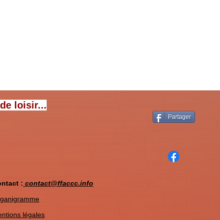
s
 loisir...
Partager
ntact :
contact@ffaccc.info
ganigramme
ntions légales