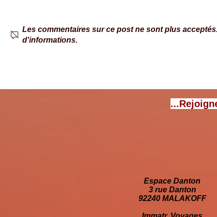
Les commentaires sur ce post ne sont plus acceptés. 
d'informations.
Park4Night a 15 ans : nous
Réseau AireS
parlons de l’appli collaborative
Qipeo
avec son fondateur, Bertrand
Fichter
...Rejoign
Espace Danton
3 rue Danton
92240 MALAKOFF
Immatr. Voyages