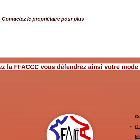
Contactez le propriétaire pour plus
ervices devient
7 conseils pour des étapes hor
des aires et des campings
ez la FFACCC vous défendrez ainsi votre mode de
Co
Or
Me