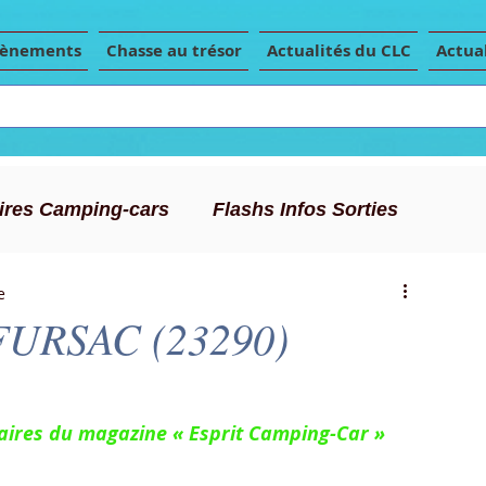
vènements
Chasse au trésor
Actualités du CLC
Actual
Aires Camping-cars
Flashs Infos Sorties
e
Conseils Camping-car
Articles de presse
URSAC (23290)
s aires du magazine « Esprit Camping-Car »